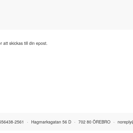
att skickas till din epost.
556438-2561
·
Hagmarksgatan 56 D
·
702 80 ÖREBRO
·
noreply