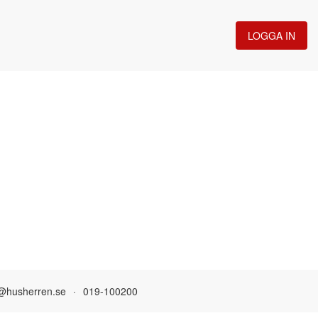
LOGGA IN
@husherren.se
·
019-100200